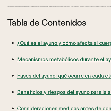
Ofrecemos medicamentos compuestos y Zepbound®. Los medicamentos compuestos son preparados por farmacias autorizadas y no están aprobados por la FDA. Las referencias a Wegovy®, Ozempic®, Rybelsus®, Mounjaro®, Saxenda® u otras marcas de GL
Tabla de Contenidos
¿Qué es el ayuno y cómo afecta al cue
Mecanismos metabólicos durante el a
Fases del ayuno: qué ocurre en cada e
Beneficios y riesgos del ayuno para la s
Consideraciones médicas antes de com