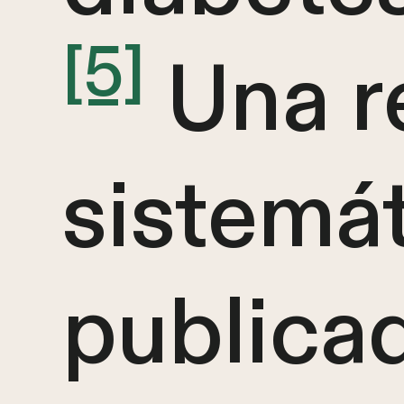
[5]
Una r
sistemá
publica