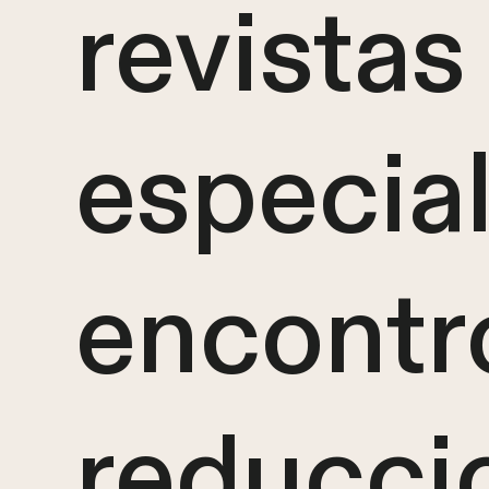
revista
especia
encontr
reducci