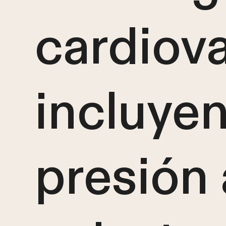
cardiova
incluye
presión a