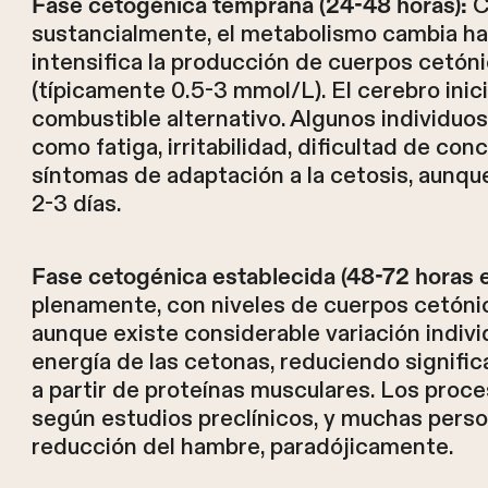
C
Fase cetogénica temprana (24-48 horas):
sustancialmente, el metabolismo cambia hac
intensifica la producción de cuerpos cetón
(típicamente 0.5-3 mmol/L). El cerebro inic
combustible alternativo. Algunos individuo
como fatiga, irritabilidad, dificultad de c
síntomas de adaptación a la cetosis, aunq
2-3 días.
Fase cetogénica establecida (48-72 horas e
plenamente, con niveles de cuerpos cetóni
aunque existe considerable variación indivi
energía de las cetonas, reduciendo signif
a partir de proteínas musculares. Los proce
según estudios preclínicos, y muchas pers
reducción del hambre, paradójicamente.