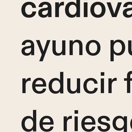
cardiova
ayuno p
reducir 
de ries