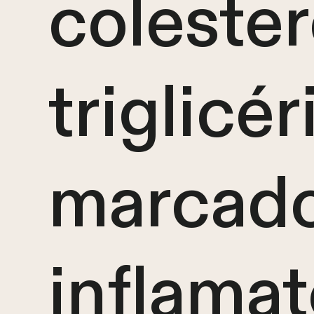
colester
triglicér
marcad
inflamat