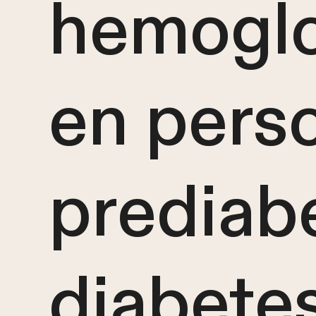
hemoglo
en pers
prediab
diabetes