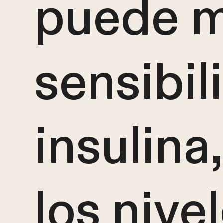
puede m
sensibil
insulina
los nive