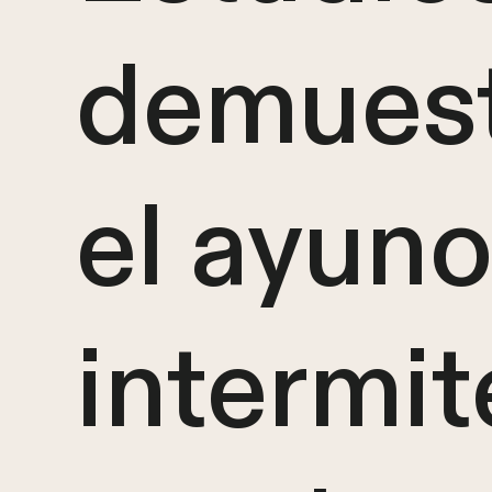
demuest
el ayun
intermit