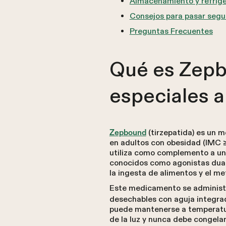
Almacenamiento y refrige
Consejos para pasar segu
Preguntas Frecuentes
Qué es Zepb
especiales al
(tirzepatida) es un 
Zepbound
en adultos con obesidad (IMC ≥
utiliza como complemento a una
conocidos como agonistas dual
la ingesta de alimentos y el me
Este medicamento se administr
desechables con aguja integra
puede mantenerse a temperatur
de la luz y nunca debe congelar