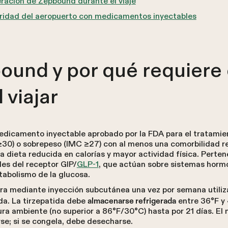
ración de Zepbound durante el viaje
ridad del aeropuerto con medicamentos inyectables
ound y por qué requiere
 viajar
medicamento inyectable aprobado por la FDA para el tratamien
30) o sobrepeso (IMC ≥27) con al menos una comorbilidad re
 dieta reducida en calorías y mayor actividad física. Perte
es del receptor GIP/
GLP-1
, que actúan sobre sistemas hormo
tabolismo de la glucosa.
a mediante inyección subcutánea una vez por semana utili
da. La tirzepatida debe
entre 36°F y 
almacenarse refrigerada
a ambiente (no superior a 86°F/30°C) hasta por 21 días. E
se; si se congela, debe desecharse.