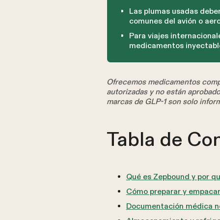
Las plumas usadas deben
comunes del avión o aer
Para viajes internacional
medicamentos inyectable
Ofrecemos medicamentos compu
autorizadas y no están aprobad
marcas de GLP-1 son solo infor
Tabla de Co
Qué es Zepbound y por qué
Cómo preparar y empacar
Documentación médica ne