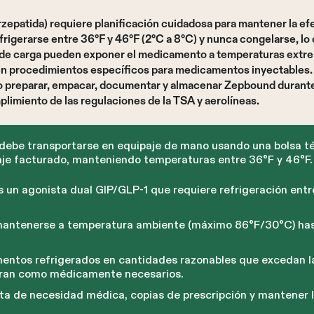
rzepatida) requiere planificación cuidadosa para mantener la e
rigerarse entre 36°F y 46°F (2°C a 8°C) y nunca congelarse, lo
 de carga pueden exponer el medicamento a temperaturas extre
en procedimientos específicos para medicamentos inyectables.
 preparar, empacar, documentar y almacenar Zepbound durante 
plimiento de las regulaciones de la TSA y aerolíneas.
ebe transportarse en equipaje de mano usando una bolsa t
aje facturado, manteniendo temperaturas entre 36°F y 46°F.
s un agonista dual GIP/GLP-1 que requiere refrigeración entr
ntenerse a temperatura ambiente (máximo 86°F/30°C) hasta
ntos refrigerados en cantidades razonables que excedan la
aran como médicamente necesarios.
ta de necesidad médica, copias de prescripción y mantener l