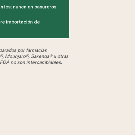
ntes; nunca en basureros
obre importación de
arados por farmacias
s®, Mounjaro®, Saxenda® u otras
 FDA no son intercambiables.