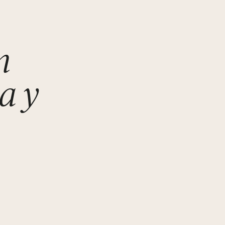
n
a y