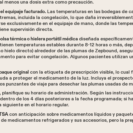
r al menos una dosis extra como precaución.
Las temperaturas en las bodegas de c
l equipaje facturado.
mas, incluida la congelación, lo que daña irreversiblemente 
e exclusivamente en el equipaje de mano, donde las temper
ene supervisión directa.
diseñada específicamen
olsa térmica o hielera portátil médica
ntienen temperaturas estables durante 8-12 horas o más, de
no hielo directo) alrededor de las plumas de Zepbound, aseg
mento para evitar congelación. Algunos pacientes utilizan u
con la etiqueta de prescripción visible, lo cual f
aque original
uda a proteger el medicamento de la luz. Incluya el prospecto 
tos punzantes de viaje para desechar las plumas usadas de 
, planifique su horario de administración. Según las instrucci
 dentro de los 4 días posteriores a la fecha programada; si 
a siguiente en el horario regular.
con anticipación sobre medicamentos líquidos y paquete
 TSA
 de medicamentos refrigerados y sus accesorios, pero la pr