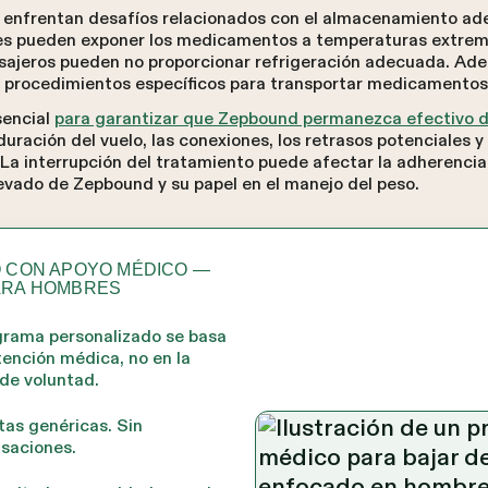
tes enfrentan desafíos relacionados con el almacenamiento 
es pueden exponer los medicamentos a temperaturas extremas
sajeros pueden no proporcionar refrigeración adecuada. Ade
n procedimientos específicos para transportar medicamentos
sencial
para garantizar que Zepbound permanezca efectivo 
uración del vuelo, las conexiones, los retrasos potenciales y
La interrupción del tratamiento puede afectar la adherencia 
evado de Zepbound y su papel en el manejo del peso.
O CON APOYO MÉDICO —
ARA HOMBRES
grama personalizado se basa
tención médica, no en la
 de voluntad.
tas genéricas. Sin
isaciones.