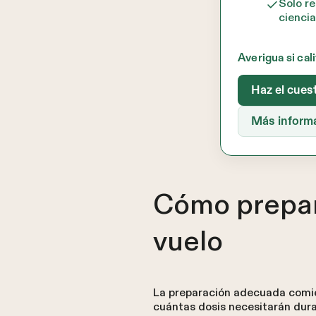
Solo re
ciencia
Averigua si cal
Haz el cues
Más inform
Cómo prepar
vuelo
La preparación adecuada comien
cuántas dosis necesitarán duran