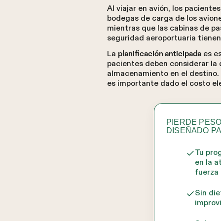
Al viajar en avión, los pacien
bodegas de carga de los avion
mientras que las cabinas de pa
seguridad aeroportuaria tiene
La
es e
planificación anticipada
pacientes deben considerar la d
almacenamiento en el destino. 
es importante dado el costo el
PIERDE PES
DISEÑADO P
Tu pro
en la a
fuerza
Sin die
improv