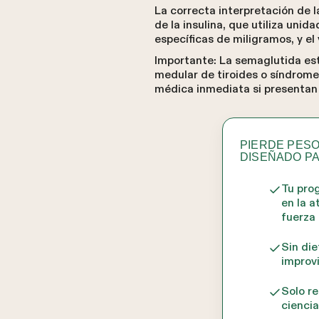
La correcta interpretación de 
de la insulina, que utiliza uni
específicas de miligramos, y e
Importante: La semaglutida es
medular de tiroides o síndrome
médica inmediata si presentan 
PIERDE PES
DISEÑADO P
Tu pro
en la a
fuerza
Sin die
improv
Solo re
ciencia