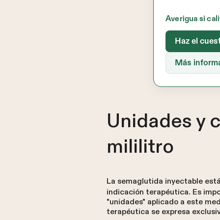
Averigua si cal
Haz el cues
Más inform
Unidades y 
mililitro
La semaglutida inyectable está
indicación terapéutica. Es imp
"unidades" aplicado a este med
terapéutica se expresa exclus