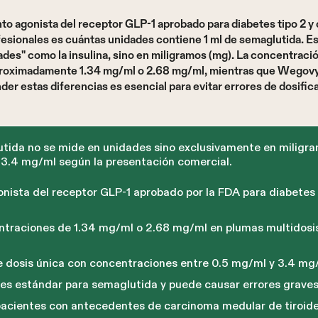
o agonista del receptor GLP-1 aprobado para diabetes tipo 2 y 
esionales es cuántas unidades contiene 1 ml de semaglutida. Es
des" como la insulina, sino en miligramos (mg). La concentració
roximadamente 1.34 mg/ml o 2.68 mg/ml, mientras que Wegovy
r estas diferencias es esencial para evitar errores de dosifica
tida no se mide en unidades sino exclusivamente en miligr
 3.4 mg/ml según la presentación comercial.
nista del receptor GLP-1 aprobado por la FDA para diabetes 
traciones de 1.34 mg/ml o 2.68 mg/ml en plumas multidosis
 dosis única con concentraciones entre 0.5 mg/ml y 3.4 mg/m
 es estándar para semaglutida y puede causar errores graves
pacientes con antecedentes de carcinoma medular de tiroi