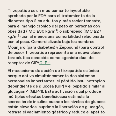
Tirzepatide es un medicamento inyectable
aprobado por la FDA para el tratamiento de la
diabetes tipo 2 en adultos y, más recientemente,
para el manejo crónico del peso en personas con
obesidad (IMC ≥30 kg/m²) o sobrepeso (IMC ≥27
kg/m²) con al menos una comorbilidad relacionada
con el peso. Comercializado bajo los nombres
(para diabetes) y
(para control
Mounjaro
Zepbound
de peso), tirzepatide representa una nueva clase
terapéutica conocida como agonista dual del
receptor de GIP/
GLP-1
.
El mecanismo de acción de tirzepatide es único
porque activa simultáneamente dos sistemas
hormonales importantes: el péptido insulinotrópico
dependiente de glucosa (GIP) y el péptido similar al
glucagón-1 (GLP-1). Esta activación dual produce
múltiples efectos beneficiosos: estimula la
secreción de insulina cuando los niveles de glucosa
están elevados, suprime la liberación de glucagón,
retrasa el vaciamiento gástrico y reduce el apetito.