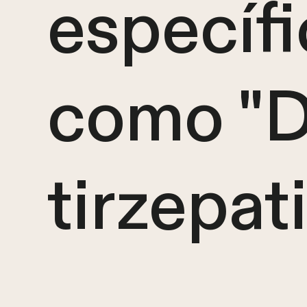
específ
como "D
tirzepati