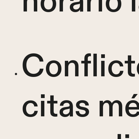
horario 
Conflic
citas m