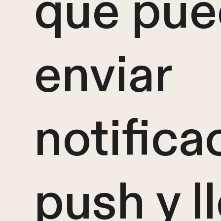
que pu
enviar
notifica
push y l