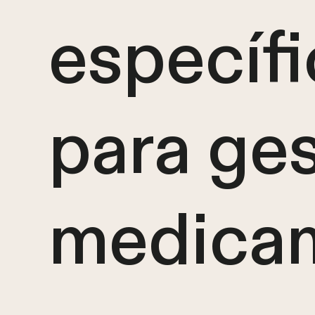
específ
para ges
medicam