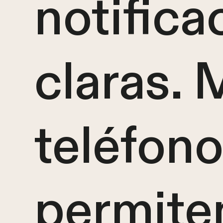
notifica
claras.
teléfon
permite