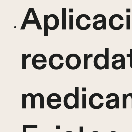
Aplicac
recorda
medica