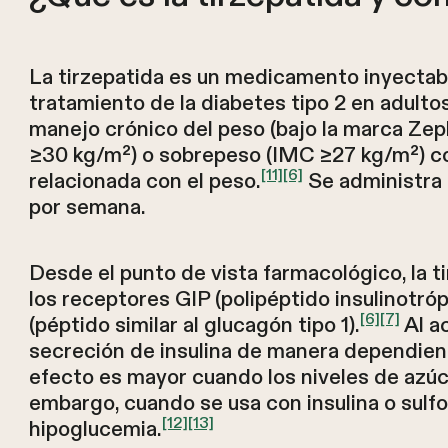
La tirzepatida es un medicamento inyectabl
tratamiento de la diabetes tipo 2 en adultos
manejo crónico del peso (bajo la marca Ze
≥30 kg/m²) o sobrepeso (IMC ≥27 kg/m²) c
[11]
[6]
relacionada con el peso.
Se administra 
por semana.
Desde el punto de vista farmacológico, la 
los receptores GIP (polipéptido insulinotr
[6]
[7]
(péptido similar al glucagón tipo 1).
Al a
secreción de insulina de manera dependient
efecto es mayor cuando los niveles de azúc
embargo, cuando se usa con insulina o sulfo
[12]
[13]
hipoglucemia.