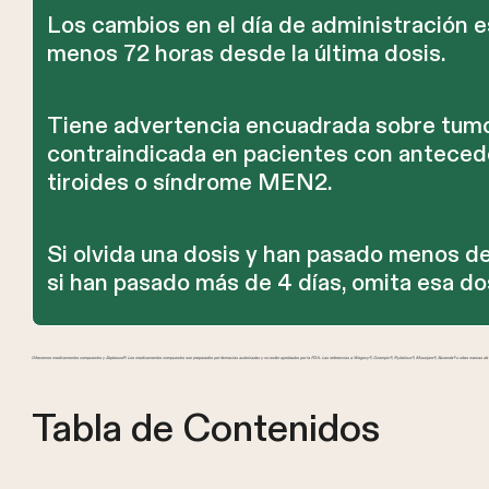
Los cambios en el día de administración e
menos 72 horas desde la última dosis.
Tiene advertencia encuadrada sobre tumor
contraindicada en pacientes con antece
tiroides o síndrome MEN2.
Si olvida una dosis y han pasado menos de
si han pasado más de 4 días, omita esa dos
Ofrecemos medicamentos compuestos y Zepbound®. Los medicamentos compuestos son preparados por farmacias autorizadas y no están aprobados por la FDA. Las referencias a Wegovy®, Ozempic®, Rybelsus®, Mounjaro®, Saxenda® u otras marcas de GL
Tabla de Contenidos