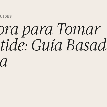
GUIDES
ora para Tomar
tide: Guía Basad
ia