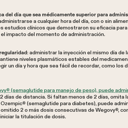
ica del día que sea médicamente superior para adminis
dministrarse a cualquier hora del día, con o sin alime
 estudios clínicos que demostraron su eficacia para 
 el impacto del momento de administración.
: administrar la inyección el mismo día de 
regularidad
mantiene niveles plasmáticos estables del medicame
gir un día y hora que sea fácil de recordar, como los
y® (semaglutide para manejo de peso), puede admin
días de distancia. Si faltan menos de 2 días, omita l
a Ozempic® (semaglutide para diabetes), puede admini
a omitido 2 o más dosis consecutivas de Wegovy®, con
iciar la titulación de dosis.