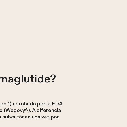
emaglutide?
tipo 1) aprobado por la FDA
co (Wegovy®). A diferencia
 subcutánea una vez por