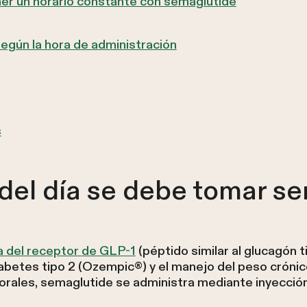
r un horario constante con semaglutide
egún la hora de administración
s
del día se debe tomar s
a del receptor de GLP-1
(péptido similar al glucagón 
iabetes tipo 2 (Ozempic®) y el manejo del peso cróni
ales, semaglutide se administra mediante inyección