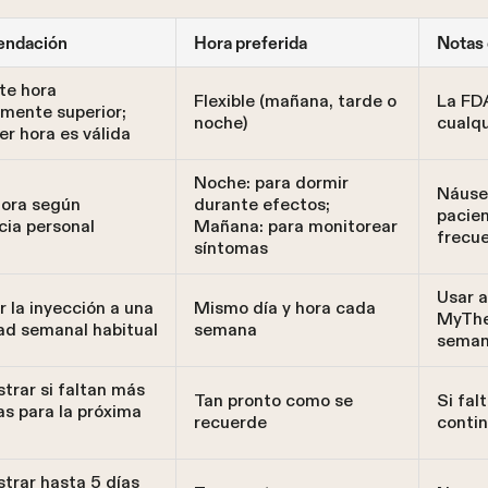
ndación
Hora preferida
Notas 
te hora
Flexible (mañana, tarde o
La FDA
mente superior;
noche)
cualqu
er hora es válida
Noche: para dormir
Náuse
hora según
durante efectos;
pacie
cia personal
Mañana: para monitorear
frecue
síntomas
Usar a
r la inyección a una
Mismo día y hora cada
MyThe
ad semanal habitual
semana
seman
trar si faltan más
Tan pronto como se
Si fal
as para la próxima
recuerde
contin
trar hasta 5 días