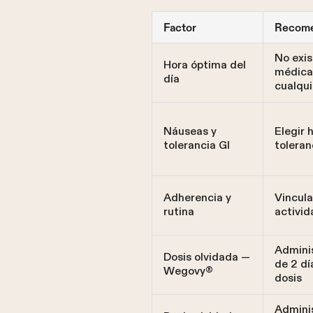
Factor
Recome
No exis
Hora óptima del
médica
día
cualqui
Náuseas y
Elegir 
tolerancia GI
toleran
Adherencia y
Vincula
rutina
activid
Adminis
Dosis olvidada —
de 2 dí
Wegovy®
dosis
Adminis