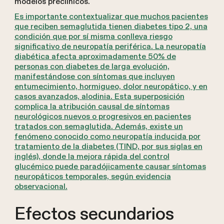
modelos preclínicos.
Es importante contextualizar que muchos pacientes
que reciben semaglutida tienen diabetes tipo 2, una
condición que por sí misma conlleva riesgo
significativo de neuropatía periférica. La neuropatía
diabética afecta aproximadamente 50% de
personas con diabetes de larga evolución,
manifestándose con síntomas que incluyen
entumecimiento, hormigueo, dolor neuropático, y en
casos avanzados, alodinia. Esta superposición
complica la atribución causal de síntomas
neurológicos nuevos o progresivos en pacientes
tratados con semaglutida. Además, existe un
fenómeno conocido como neuropatía inducida por
tratamiento de la diabetes (TIND, por sus siglas en
inglés), donde la mejora rápida del control
glucémico puede paradójicamente causar síntomas
neuropáticos temporales, según evidencia
observacional.
Efectos secundarios