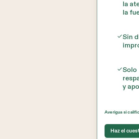
la at
la fu
Sin d
impr
Solo
respa
y apo
Averigua si califi
Haz el cues