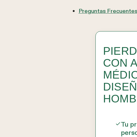
Preguntas Frecuente
PIER
CON 
MÉDI
DISE
HOMB
Tu p
pers