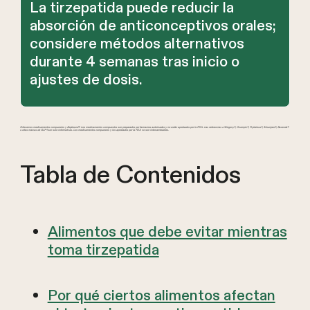
La tirzepatida puede reducir la
absorción de anticonceptivos orales;
considere métodos alternativos
durante 4 semanas tras inicio o
ajustes de dosis.
Ofrecemos medicamentos compuestos y Zepbound®. Los medicamentos compuestos son preparados por farmacias autorizadas y no están aprobados por la FDA. Las referencias a Wegovy®, Ozempic®, Rybelsus®, Mounjaro®, Saxenda®
u otras marcas de GLP-1 son solo informativas. Los medicamentos compuestos y los aprobados por la FDA no son intercambiables.
Tabla de Contenidos
Alimentos que debe evitar mientras
toma tirzepatida
Por qué ciertos alimentos afectan