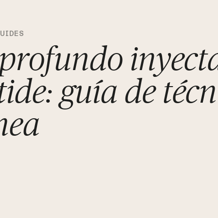
GUIDES
profundo inyect
ide: guía de técn
nea