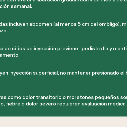
ación semanal.
s incluyen abdomen (al menos 5 cm del ombligo), musl
azo.
a de sitios de inyección previene lipodistrofia y man
camento.
en inyección superficial, no mantener presionado el 
.
ves como dolor transitorio o moretones pequeños so
, fiebre o dolor severo requieren evaluación médica.