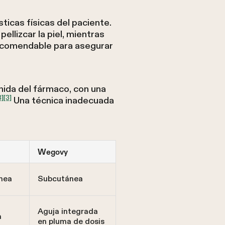
sticas físicas del paciente.
llizcar la piel, mientras
recomendable para asegurar
nida del fármaco, con una
8]
[3]
Una técnica inadecuada
Wegovy
nea
Subcutánea
Aguja integrada
a
en pluma de dosis