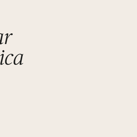
ar
ica