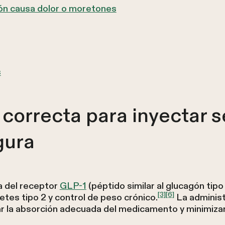
ión causa dolor o moretones
s
correcta para inyectar 
gura
a del receptor
GLP-1
(péptido similar al glucagón tip
[3]
[6]
etes tipo 2 y control de peso crónico.
La administ
r la absorción adecuada del medicamento y minimizar