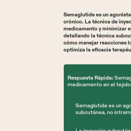
Semaglutide es un agonista
crónico. La técnica de inye
medicamento y minimizar ef
detallando la técnica subc
cómo manejar reacciones l
optimiza la eficacia terapé
Semagl
Respuesta Rápida:
medicamento en el tejido g
Semaglutide es un ago
subcutánea, no intramu
La inyección subcután