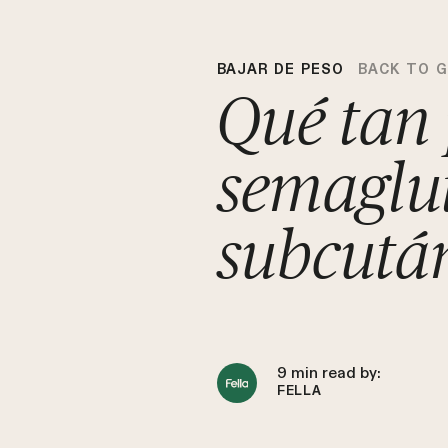
BAJAR DE PESO
BACK TO 
Qué tan 
semaglut
subcutá
9
min read by:
FELLA