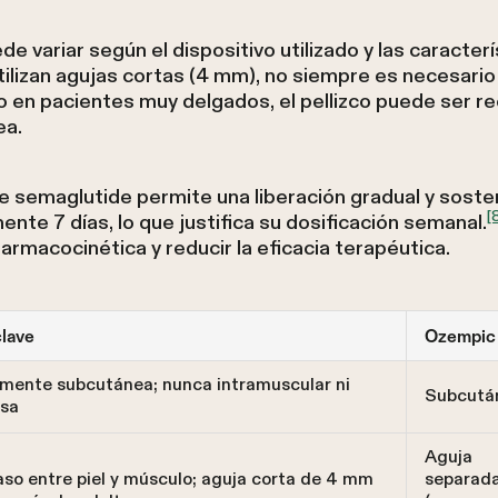
e variar según el dispositivo utilizado y las caracterí
lizan agujas cortas (4 mm), no siempre es necesario pe
o en pacientes muy delgados, el pellizco puede ser 
ea.
 semaglutide permite una liberación gradual y soste
[
te 7 días, lo que justifica su dosificación semanal.
macocinética y reducir la eficacia terapéutica.
clave
Ozempic
amente subcutánea; nunca intramuscular ni
Subcutá
osa
Aguja
aso entre piel y músculo; aguja corta de 4 mm
separad