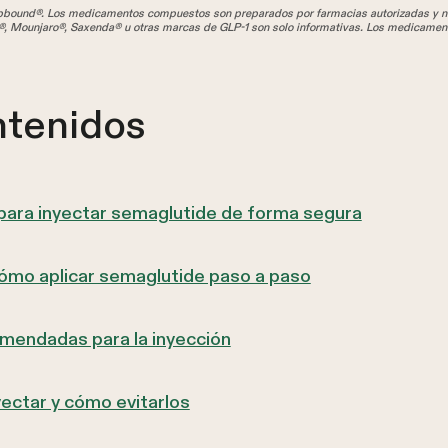
und®. Los medicamentos compuestos son preparados por farmacias autorizadas y no
, Mounjaro®, Saxenda® u otras marcas de GLP-1 son solo informativas. Los medicamen
ntenidos
para inyectar semaglutide de forma segura
ómo aplicar semaglutide paso a paso
mendadas para la inyección
ectar y cómo evitarlos