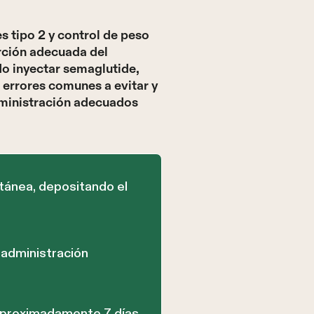
 tipo 2 y control de peso
orción adecuada del
do inyectar semaglutide,
 errores comunes a evitar y
dministración adecuados
tánea, depositando el
 administración
 aproximadamente 7 días,