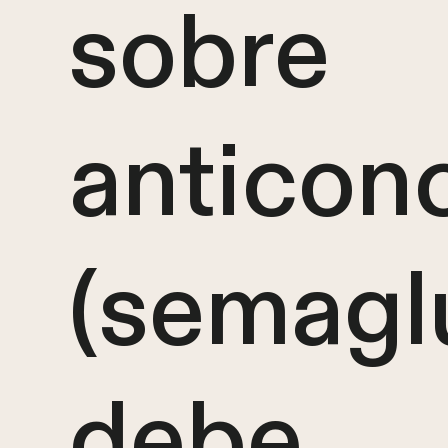
sobre
anticon
(semagl
debe