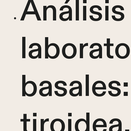
Análisis
laborato
basales:
tiroidea