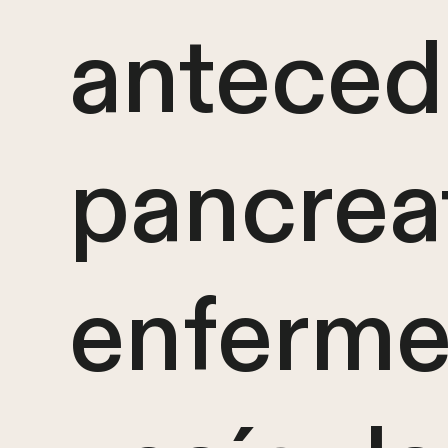
anteced
pancreat
enferme