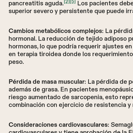
[2]
[5]
pancreatitis aguda.
Los pacientes debe
superior severo y persistente que puede irra
: La pérdi
Cambios metabólicos complejos
hormonal. La reducción de tejido adiposo pu
hormonas, lo que podría requerir ajustes en
en terapia tiroidea donde los requerimien
peso.
: La pérdida de 
Pérdida de masa muscular
además de grasa. En pacientes menopáusic
riesgo aumentado de sarcopenia, esto repre
combinación con ejercicio de resistencia y 
: Semagl
Consideraciones cardiovasculares
cardiovasculares y tiene aprobación de la 