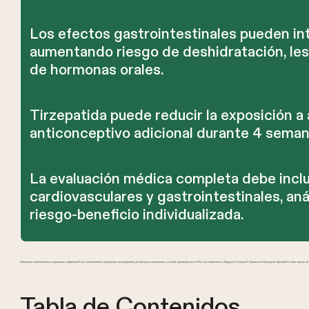
Los efectos gastrointestinales pueden int
aumentando riesgo de deshidratación, les
de hormonas orales.
Tirzepatida puede reducir la exposición a
anticonceptivo adicional durante 4 seman
La evaluación médica completa debe incluir
cardiovasculares y gastrointestinales, aná
riesgo-beneficio individualizada.
Ofrecemos medicamentos compuestos y Zepbound®. Los medicamentos compuestos son preparados por farmacias autorizadas y no están aprobados por la FDA. Las referencias a Wegovy®, Ozempic®, Rybelsus®, Mounjaro®, Saxenda® u otras marcas de GL
Tabla de Contenidos