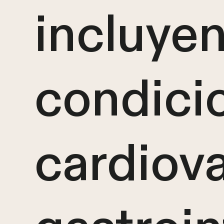
incluye
condici
cardiova