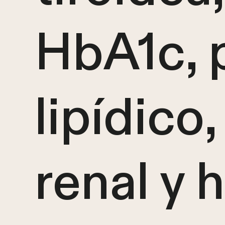
HbA1c, p
lipídico
renal y 