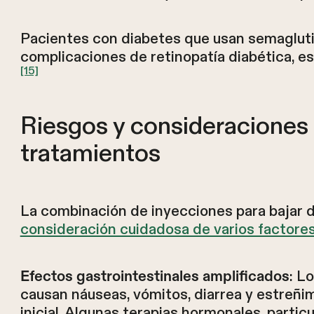
Pacientes con diabetes que usan semaglut
complicaciones de retinopatía diabética, e
[15]
Riesgos y consideraciones
tratamientos
La combinación de inyecciones para bajar 
consideración cuidadosa de varios factores
: L
Efectos gastrointestinales amplificados
causan náuseas, vómitos, diarrea y estreñim
inicial. Algunas terapias hormonales, parti