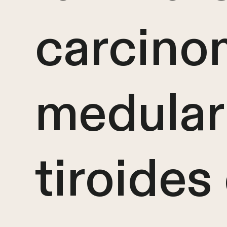
carcino
medular
tiroide