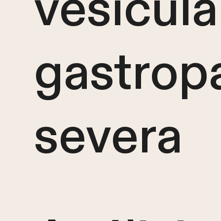
vesícula 
gastrop
severa