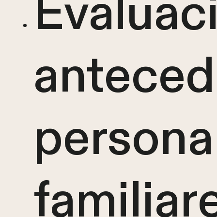
Evaluac
anteced
persona
familiar