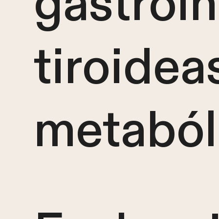
gastroin
tiroidea
metaból