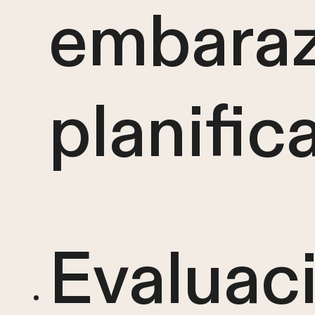
embara
planific
Evaluac