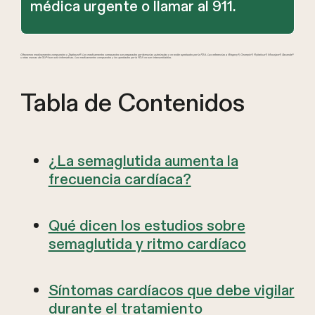
médica urgente o llamar al 911.
Ofrecemos medicamentos compuestos y Zepbound®. Los medicamentos compuestos son preparados por farmacias autorizadas y no están aprobados por la FDA. Las referencias a Wegovy®, Ozempic®, Rybelsus®, Mounjaro®, Saxenda®
u otras marcas de GLP-1 son solo informativas. Los medicamentos compuestos y los aprobados por la FDA no son intercambiables.
Tabla de Contenidos
¿La semaglutida aumenta la
frecuencia cardíaca?
Qué dicen los estudios sobre
semaglutida y ritmo cardíaco
Síntomas cardíacos que debe vigilar
durante el tratamiento