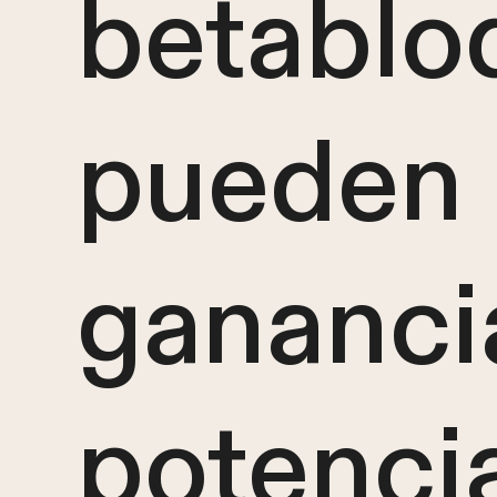
betablo
pueden 
gananci
potenci