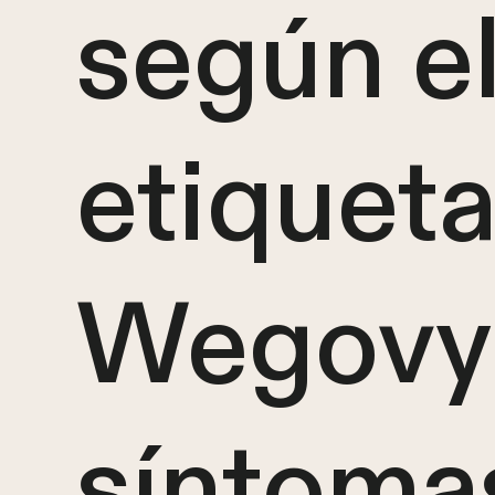
según e
etiquet
Wegovy®
síntoma