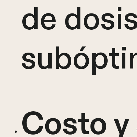
de dosi
subópti
Costo y