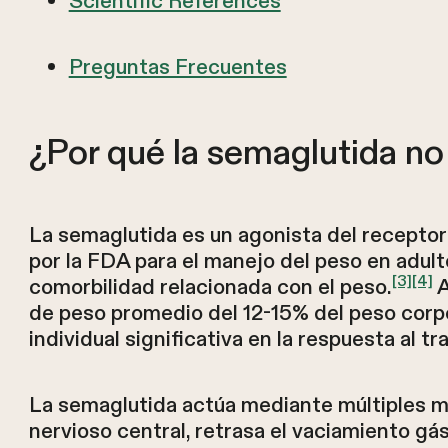
Scientific References
Preguntas Frecuentes
¿Por qué la semaglutida no
La semaglutida es un agonista del recepto
por la FDA para el manejo del peso en adu
[3]
[4]
comorbilidad relacionada con el peso.
A
de peso promedio del 12-15% del peso corpor
individual significativa en la respuesta al t
La semaglutida actúa mediante múltiples me
nervioso central, retrasa el vaciamiento gá