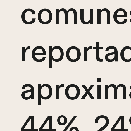
comune
reporta
aproxi
44%, 24