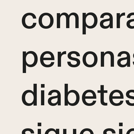
compara
persona
diabete