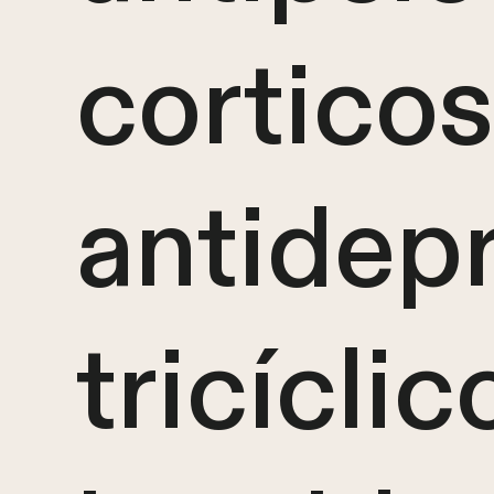
corticos
antidep
tricíclic