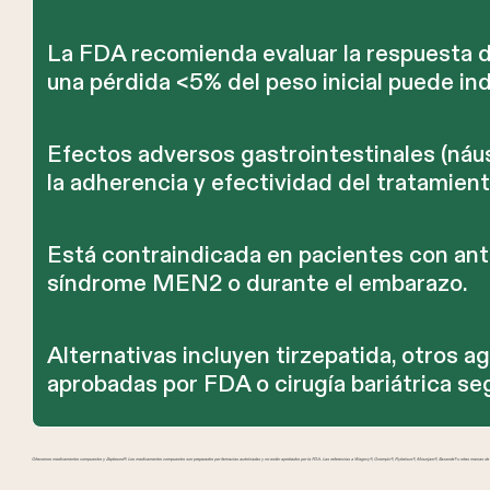
La FDA recomienda evaluar la respuesta 
una pérdida <5% del peso inicial puede in
Efectos adversos gastrointestinales (náu
la adherencia y efectividad del tratamient
Está contraindicada en pacientes con an
síndrome MEN2 o durante el embarazo.
Alternativas incluyen tirzepatida, otros 
aprobadas por FDA o cirugía bariátrica seg
Ofrecemos medicamentos compuestos y Zepbound®. Los medicamentos compuestos son preparados por farmacias autorizadas y no están aprobados por la FDA. Las referencias a Wegovy®, Ozempic®, Rybelsus®, Mounjaro®, Saxenda® u otras marcas de GL