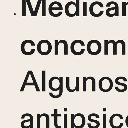
Medica
concomi
Alguno
antipsic