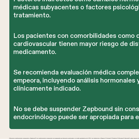
médicas subyacentes o factores psicológi
tratamiento.
Los pacientes con comorbilidades como d
cardiovascular tienen mayor riesgo de di
medicamento.
Se recomienda evaluación médica completa
empeora, incluyendo análisis hormonales 
clínicamente indicado.
No se debe suspender Zepbound sin consul
endocrinólogo puede ser apropiada para e
Ofrecemos medicamentos compuestos y Zepbound®. Los medicamentos compuestos son preparados por farmacias autorizadas y no están aprobados por la FDA. Las referencias a Wegovy®, Ozempic®, Rybelsus®, Mounjaro®, Saxenda® u otras marcas de GL