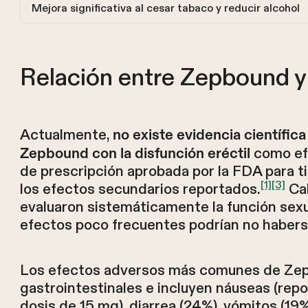
Mejora significativa al cesar tabaco y reducir alcohol
Relación entre Zepbound y l
Actualmente,
no existe evidencia científic
como ef
Zepbound con la disfunción eréctil
de prescripción aprobada por la FDA para ti
[1]
[3]
los efectos secundarios reportados.
Cab
evaluaron sistemáticamente la función sexua
efectos poco frecuentes podrían no haber
Los efectos adversos más comunes de Ze
gastrointestinales e incluyen náuseas (rep
dosis de 15 mg), diarrea (24%), vómitos (19