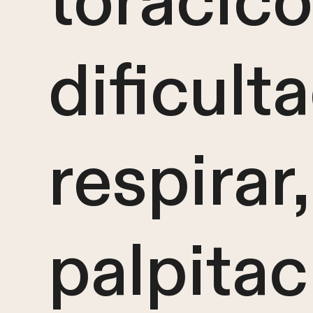
torácico
dificult
respirar
palpitac