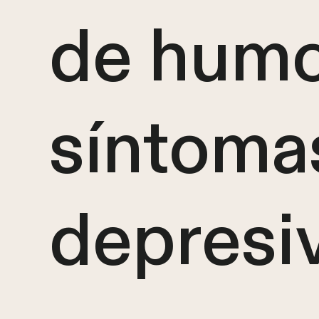
de humo
síntoma
depresi