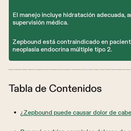
El manejo incluye hidratación adecuada, an
supervisión médica.
Zepbound está contraindicado en pacient
neoplasia endocrina múltiple tipo 2.
Ofrecemos medicamentos compuestos y Zepbound®. Los medicamentos compuestos son preparados por farmacias autorizadas y no están aprobados por la FDA. Las referencias a Wegovy®, Ozempic®, Rybelsus®, Mounjaro®, Saxenda® u otras marcas de GL
Tabla de Contenidos
¿Zepbound puede causar dolor de cab