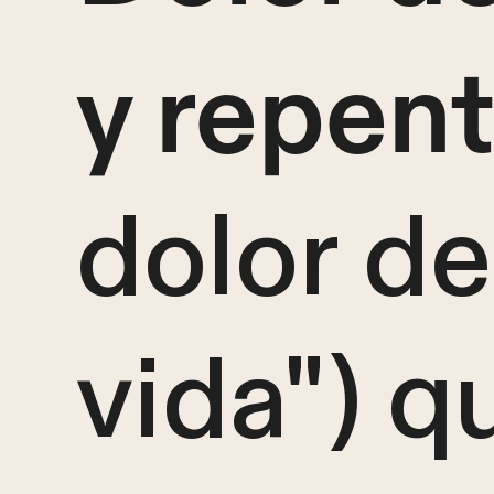
y repent
dolor d
vida") q