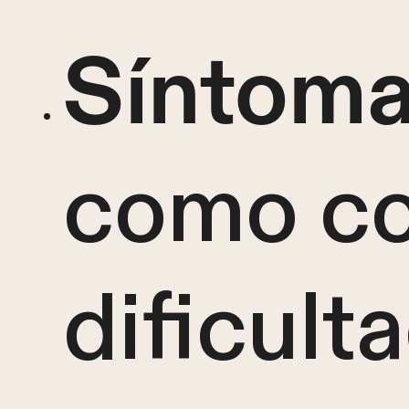
Síntoma
como co
dificult