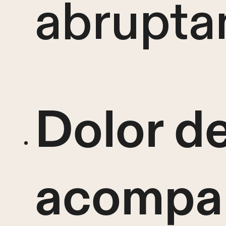
abrupta
Dolor d
acompa