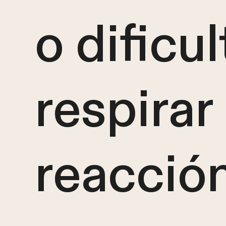
o dificu
respirar
reacción