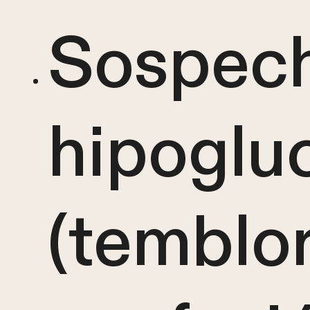
Sospec
hipoglu
(temblor