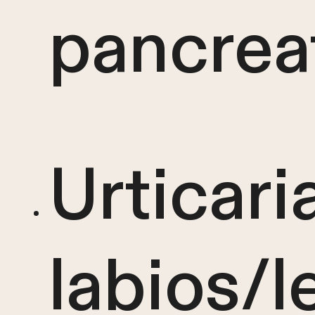
pancreat
Urticari
labios/