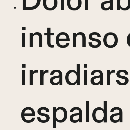
Dolor a
intenso
irradiar
espalda 