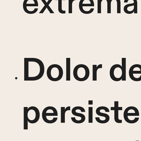
extrema 
Dolor d
persist