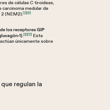
 de células C tiroideas,
de carcinoma medular de
[3]
[4]
o 2 (NEM2).
 de los receptores GIP
[8]
[11]
.
Esta
glucagón-1)
e actúan únicamente sobre
 que regulan la