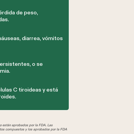
érdida de peso,
das.
áuseas, diarrea, vómitos
ersistentes, o se
mia.
ulas C tiroideas y está
roides.
 están aprobados por la FDA. Las
tos compuestos y los aprobados por la FDA