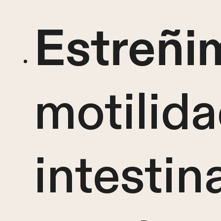
Estreñi
motilid
intestin