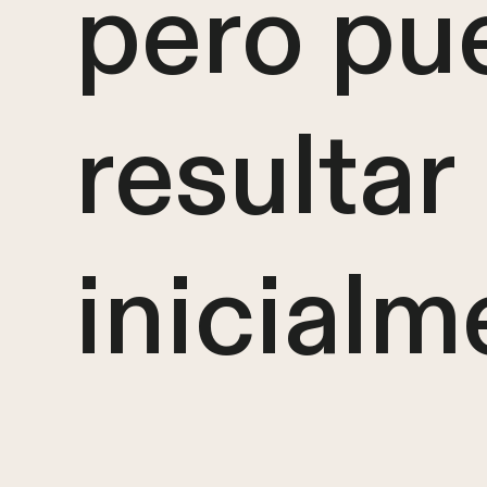
pero pu
resulta
inicialm