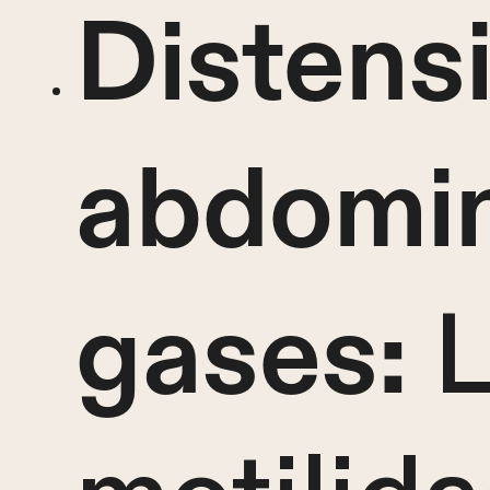
Distens
abdomin
L
gases: