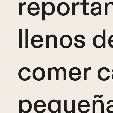
reportan
llenos 
comer c
pequeña