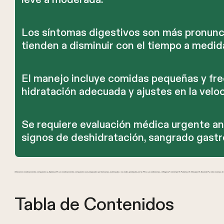
Los síntomas digestivos son más pronunci
tienden a disminuir con el tiempo a medi
El manejo incluye comidas pequeñas y fre
hidratación adecuada y ajustes en la veloc
Se requiere evaluación médica urgente an
signos de deshidratación, sangrado gastro
Ofrecemos medicamentos compuestos y Zepbound®. Los medicamentos compuestos son preparados por farmacias autorizadas y no están aprobados por la FDA. Las referencias a Wegovy®, Ozempic®, Rybelsus®, Mounjaro®, Saxenda® u otras marcas de GL
Tabla de Contenidos