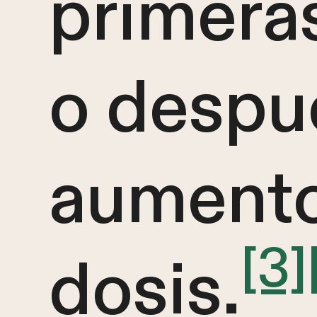
primera
o despu
aumento
[3]
dosis.