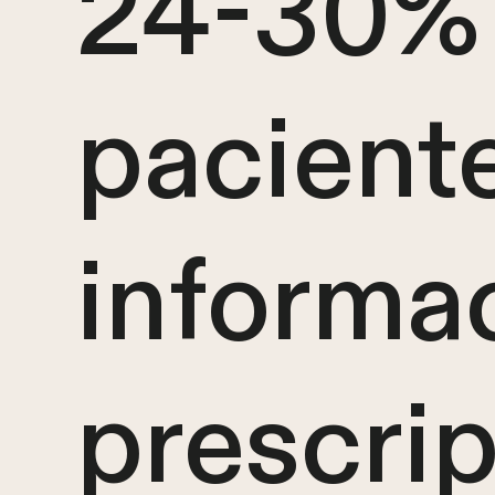
24-30% 
pacient
informa
prescrip