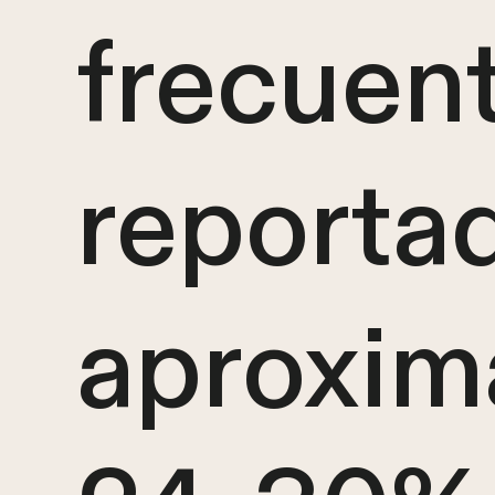
frecuent
reporta
aproxi