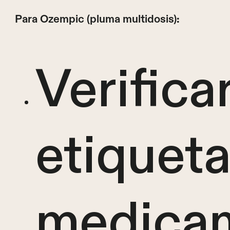
Para Ozempic (pluma multidosis):
Verificar
etiqueta
medicam