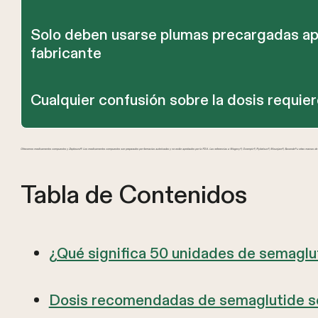
Solo deben usarse plumas precargadas apr
fabricante
Cualquier confusión sobre la dosis requie
Ofrecemos medicamentos compuestos y Zepbound®. Los medicamentos compuestos son preparados por farmacias autorizadas y no están aprobados por la FDA. Las referencias a Wegovy®, Ozempic®, Rybelsus®, Mounjaro®, Saxenda® u otras marcas de GL
Tabla de Contenidos
¿Qué significa 50 unidades de semaglu
Dosis recomendadas de semaglutide s