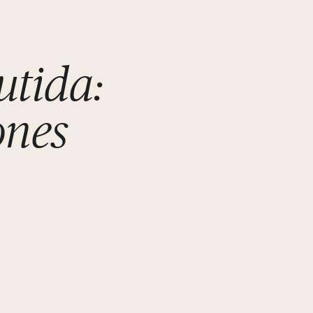
utida:
ones