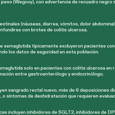
 peso (Wegovy), con advertencia de recuadro negro 
estinales (náuseas, diarrea, vómitos, dolor abdomina
fundirse con brotes de colitis ulcerosa.
de semaglutida típicamente excluyeron pacientes co
tando los datos de seguridad en esta población.
aglutida solo en pacientes con colitis ulcerosa en r
inación entre gastroenterólogo y endocrinólogo.
yen sangrado rectal nuevo, más de 6 deposiciones dia
, o síntomas de deshidratación que requieren evaluac
cas incluyen inhibidores de SGLT2, inhibidores de DPP