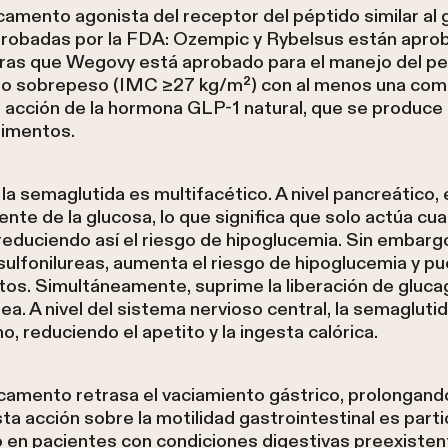
mento agonista del receptor del péptido similar al g
probadas por la FDA: Ozempic y Rybelsus están apro
ntras que Wegovy está aprobado para el manejo del pe
o sobrepeso (IMC ≥27 kg/m²) con al menos una comor
 acción de la hormona GLP-1 natural, que se produce 
limentos.
a semaglutida es multifacético. A nivel pancreático, 
nte de la glucosa, lo que significa que solo actúa cua
reduciendo así el riesgo de hipoglucemia. Sin embarg
sulfonilureas, aumenta el riesgo de hipoglucemia y p
os. Simultáneamente, suprime la liberación de gluc
a. A nivel del sistema nervioso central, la semagluti
, reduciendo el apetito y la ingesta calórica.
amento retrasa el vaciamiento gástrico, prolongando
ta acción sobre la motilidad gastrointestinal es part
 en pacientes con condiciones digestivas preexisten