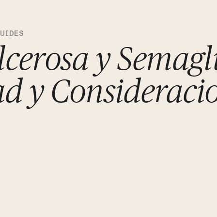
GUIDES
Ulcerosa y Semagl
d y Consideraci