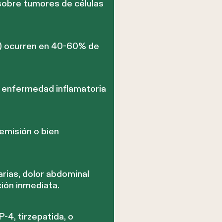
sobre tumores de células
l) ocurren en 40-60% de
n enfermedad inflamatoria
emisión o bien
rias, dolor abdominal
ión inmediata.
-4, tirzepatida, o