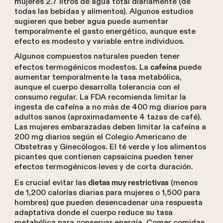
mujeres 2.7 litros de agua total diariamente (de
todas las bebidas y alimentos). Algunos estudios
sugieren que beber agua puede aumentar
temporalmente el gasto energético, aunque este
efecto es modesto y variable entre individuos.
Algunos compuestos naturales pueden tener
efectos termogénicos modestos. La
puede
cafeína
aumentar temporalmente la tasa metabólica,
aunque el cuerpo desarrolla tolerancia con el
consumo regular. La FDA recomienda limitar la
ingesta de cafeína a no más de 400 mg diarios para
adultos sanos (aproximadamente 4 tazas de café).
Las mujeres embarazadas deben limitar la cafeína a
200 mg diarios según el Colegio Americano de
Obstetras y Ginecólogos. El té verde y los alimentos
picantes que contienen capsaicina pueden tener
efectos termogénicos leves y de corta duración.
Es crucial evitar las
(menos
dietas muy restrictivas
de 1,200 calorías diarias para mujeres o 1,500 para
hombres) que pueden desencadenar una respuesta
adaptativa donde el cuerpo reduce su tasa
metabólica para conservar energía. Comer comidas