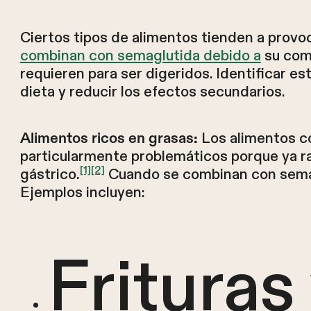
Ciertos tipos de alimentos tienden a prov
combinan con semaglutida debido a
su comp
requieren para ser digeridos. Identificar e
dieta y reducir los efectos secundarios.
Los alimentos co
Alimentos ricos en grasas:
particularmente problemáticos porque ya r
[1]
[2]
gástrico.
Cuando se combinan con semagl
Ejemplos incluyen:
Frituras