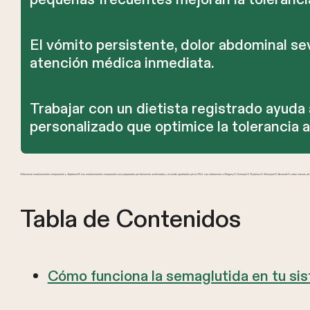
El vómito persistente, dolor abdominal se
atención médica inmediata.
Trabajar con un dietista registrado ayuda 
personalizado que optimice la tolerancia
Ofrecemos medicamentos compuestos y Zepbound®. Los medicamentos compuestos son preparados por farmacias autorizadas y no están aprobados por la FDA. Las referencias a Wegovy®, Ozempic®, Rybelsus®, Mounjaro®, Saxenda® u otras marcas de GL
Tabla de Contenidos
Cómo funciona la semaglutida en tu si