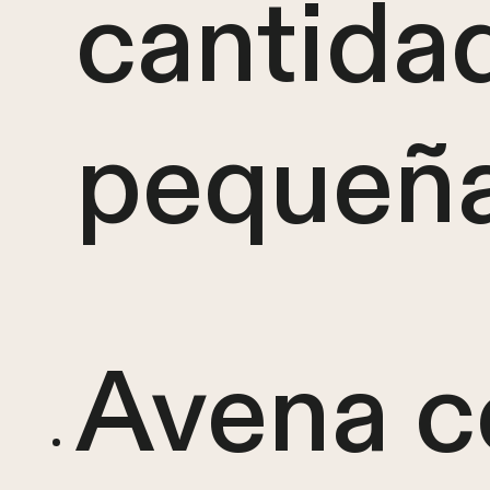
cantida
pequeña
Avena c