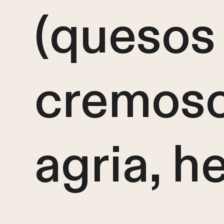
(quesos
cremoso
agria, h