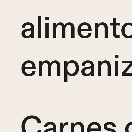
aliment
empani
Carnes 