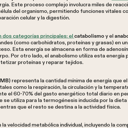
gía. Este proceso complejo involucra miles de reacc
ula del organismo, permitiendo funciones vitales com
aración celular y la digestión.
 dos categorías principales: el
y el
catabolismo
anab
des (como carbohidratos, proteínas y grasas) en u
ceso. Esta energía se almacena en forma de adenosín 
o. Por otro lado, el anabolismo utiliza esta energía 
etizar proteínas y reparar tejidos.
representa la cantidad mínima de energía que e
(TMB)
ales como la respiración, la circulación y la temperat
 el 60-70% del gasto energético total diario en pe
 utiliza para la termogénesis inducida por la dieta 
ntras que el resto se destina a la actividad física.
la velocidad metabólica individual, incluyendo la comp