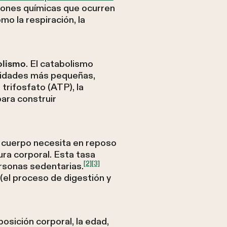
iones químicas que ocurren
o la respiración, la
. El catabolismo
olismo
nidades más pequeñas,
trifosfato (ATP), la
para construir
l cuerpo necesita en reposo
ura corporal. Esta tasa
[2]
[3]
rsonas sedentarias.
(el proceso de digestión y
osición corporal, la edad,