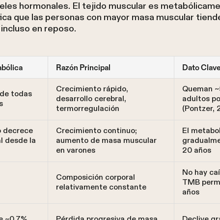
niveles hormonales. El tejido muscular es metabólicam
ifica que las personas con mayor masa muscular tiend
incluso en reposo.
bólica
Razón Principal
Dato Clav
Crecimiento rápido,
Queman ~5
 de todas
desarrollo cerebral,
adultos po
s
termorregulación
(Pontzer, 
o decrece
Crecimiento continuo;
El metabo
l desde la
aumento de masa muscular
gradualmen
en varones
20 años
No hay caí
Composición corporal
TMB perma
relativamente constante
años
e ~0.7%
Pérdida progresiva de masa
Declive gr