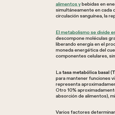
alimentos y
bebidas en ener
simultáneamente en cada cél
circulación sanguínea, la rep
El metabolismo se divide en
descompone moléculas gran
liberando energía en el pro
moneda energética del cuerp
componentes celulares, sint
La
tasa metabólica basal 
para mantener funciones vit
representa aproximadamente
Otro 10% aproximadamente se
absorción de alimentos), mie
Varios factores determinan 