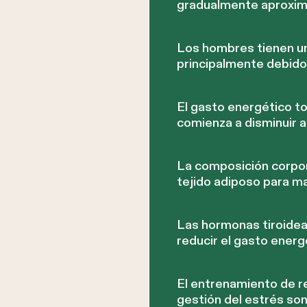
gradualmente aproxim
Los hombres tienen u
principalmente debid
El gasto energético t
comienza a disminuir 
La composición corpora
tejido adiposo para m
Las hormonas tiroideas
reducir el gasto ener
El entrenamiento de re
gestión del estrés so