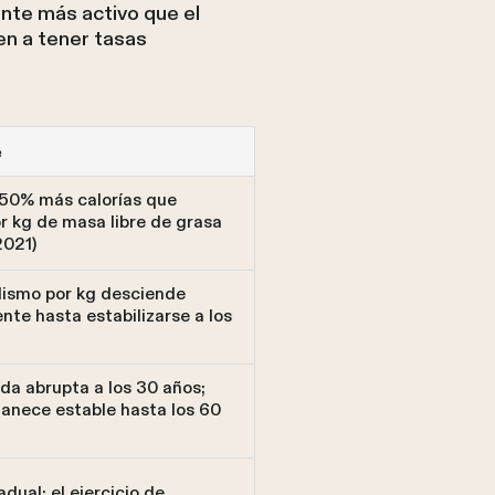
ente más activo que el
en a tener tasas
e
0% más calorías que
r kg de masa libre de grasa
2021)
lismo por kg desciende
te hasta estabilizarse a los
da abrupta a los 30 años;
nece estable hasta los 60
adual; el ejercicio de