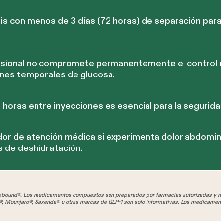
is con menos de 3 días (72 horas) de separación par
casional no compromete permanentemente el control 
nes temporales de glucosa.
horas entre inyecciones es esencial para la segurida
or de atención médica si experimenta dolor abdomina
s de deshidratación.
und®. Los medicamentos compuestos son preparados por farmacias autorizadas y no
, Mounjaro®, Saxenda® u otras marcas de GLP-1 son solo informativas. Los medicamen