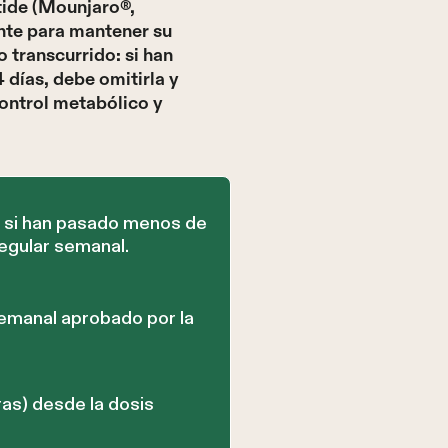
tide (Mounjaro®,
nte para mantener su
 transcurrido: si han
días, debe omitirla y
ontrol metabólico y
te si han pasado menos de
regular semanal.
emanal aprobado por la
ras) desde la dosis