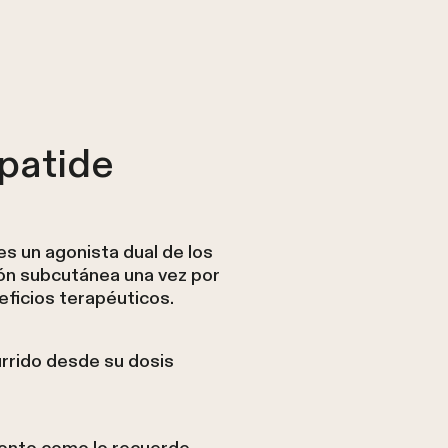
epatide
s un agonista dual de los
ón subcutánea una vez por
ficios terapéuticos.
urrido desde su dosis