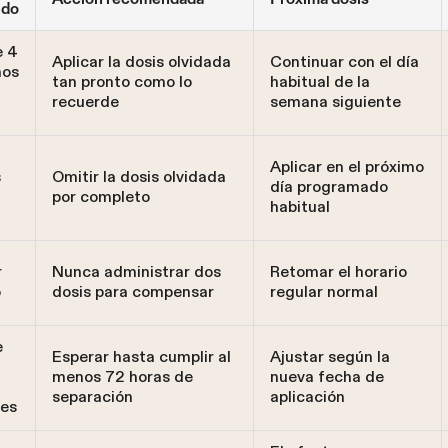
ido
e 4
Aplicar la dosis olvidada
Continuar con el día
nos
tan pronto como lo
habitual de la
recuerde
semana siguiente
Aplicar en el próximo
s
Omitir la dosis olvidada
día programado
por completo
habitual
r
Nunca administrar dos
Retomar el horario
o
dosis para compensar
regular normal
e
Esperar hasta cumplir al
Ajustar según la
menos 72 horas de
nueva fecha de
separación
aplicación
nes