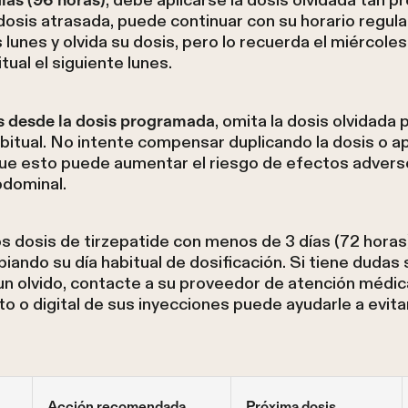
, debe aplicarse la dosis olvidada tan 
osis atrasada, puede continuar con su horario regula
lunes y olvida su dosis, pero lo recuerda el miércoles
tual el siguiente lunes.
, omita la dosis olvidada 
s desde la dosis programada
abitual. No intente compensar duplicando la dosis o a
que esto puede aumentar el riesgo de efectos adver
bdominal.
s dosis de tirzepatide con menos de 3 días (72 horas
ando su día habitual de dosificación. Si tiene dudas 
n olvido, contacte a su proveedor de atención médic
o o digital de sus inyecciones puede ayudarle a evit
Acción recomendada
Próxima dosis