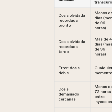
transcurr
Menos d
Dosis olvidada
días (me
recordada
de 96
pronto
horas)
Más de 4
Dosis olvidada
días (má
recordada
de 96
tarde
horas)
Error: dosis
Cualquie
doble
moment
Menos d
Dosis
72 horas
demasiado
entre
cercanas
inyeccio