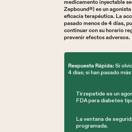
medicamento inyectable sem
Zepbound®) es un agonista 
eficacia terapéutica. La ac
pasado menos de 4 días, pu
continuar con su horario r
prevenir efectos adversos.
Si olvi
Respuesta Rápida:
4 días; si han pasado más
Tirzepatide es un ago
FDA para diabetes tipo
La ventana de segurida
programada.