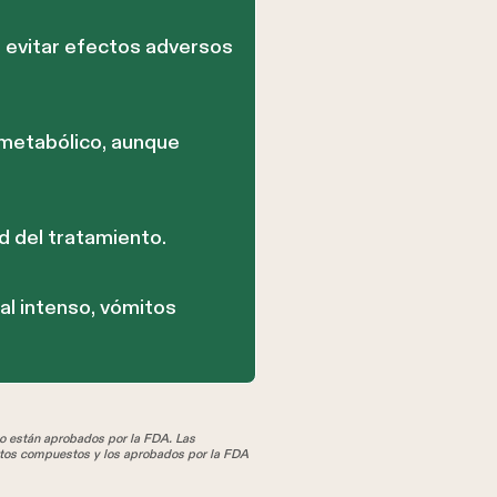
a evitar efectos adversos
metabólico, aunque
d del tratamiento.
l intenso, vómitos
 están aprobados por la FDA. Las
tos compuestos y los aprobados por la FDA