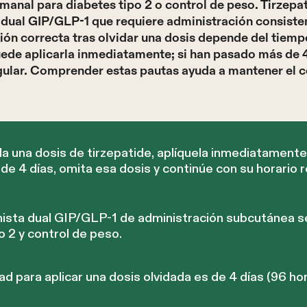
anal para diabetes tipo 2 o control de peso. Tirzepa
dual GIP/GLP-1 que requiere administración consiste
ción correcta tras olvidar una dosis depende del tiempo
ede aplicarla inmediatamente; si han pasado más de 4 
egular. Comprender estas pautas ayuda a mantener el c
da una dosis de tirzepatide, aplíquela inmediatamen
 de 4 días, omita esa dosis y continúe con su horario 
nista dual GIP/GLP-1 de administración subcutánea s
 2 y control de peso.
d para aplicar una dosis olvidada es de 4 días (96 ho