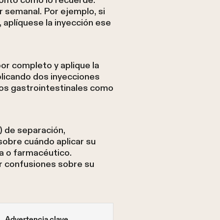
pronto como lo recuerde.
r semanal. Por ejemplo, si
, aplíquese la inyección ese
por completo y aplique la
plicando dos inyecciones
sos gastrointestinales como
) de separación,
sobre cuándo aplicar su
a o farmacéutico.
ar confusiones sobre su
Advertencia clave