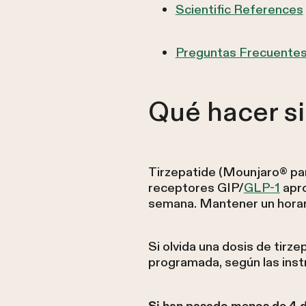
Scientific References
Preguntas Frecuente
Qué hacer si
Tirzepatide (Mounjaro® par
receptores GIP/
GLP-1
apro
semana. Mantener un horari
Si olvida una dosis de tirz
programada, según las instr
Si han pasado menos de 4 d