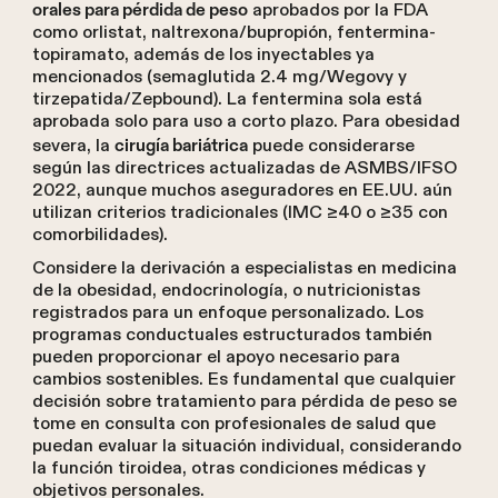
aprobados por la FDA
orales para pérdida de peso
como orlistat, naltrexona/bupropión, fentermina-
topiramato, además de los inyectables ya
mencionados (semaglutida 2.4 mg/Wegovy y
tirzepatida/Zepbound). La fentermina sola está
aprobada solo para uso a corto plazo. Para obesidad
severa, la
puede considerarse
cirugía bariátrica
según las directrices actualizadas de ASMBS/IFSO
2022, aunque muchos aseguradores en EE.UU. aún
utilizan criterios tradicionales (IMC ≥40 o ≥35 con
comorbilidades).
Considere la derivación a especialistas en medicina
de la obesidad, endocrinología, o nutricionistas
registrados para un enfoque personalizado. Los
programas conductuales estructurados también
pueden proporcionar el apoyo necesario para
cambios sostenibles. Es fundamental que cualquier
decisión sobre tratamiento para pérdida de peso se
tome en consulta con profesionales de salud que
puedan evaluar la situación individual, considerando
la función tiroidea, otras condiciones médicas y
objetivos personales.