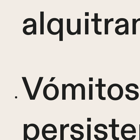
alquitr
Vómitos
persist