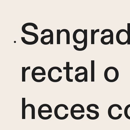
Sangra
rectal o
heces c