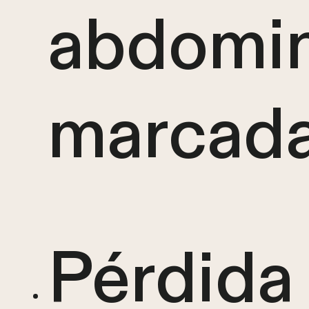
abdomin
marcad
Pérdida