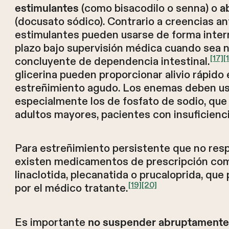
(como bisacodilo o senna) o
estimulantes
a
(docusato sódico). Contrario a creencias ant
estimulantes pueden usarse de forma interm
plazo bajo supervisión médica cuando sea n
[17]
[
concluyente de dependencia intestinal.
glicerina pueden proporcionar alivio rápido
estreñimiento agudo. Los enemas deben us
especialmente los de fosfato de sodio, que
adultos mayores, pacientes con insuficienci
Para estreñimiento persistente que no res
existen medicamentos de prescripción com
linaclotida, plecanatida o prucaloprida, qu
[19]
[20]
por el médico tratante.
Es importante
no suspender abruptamente 