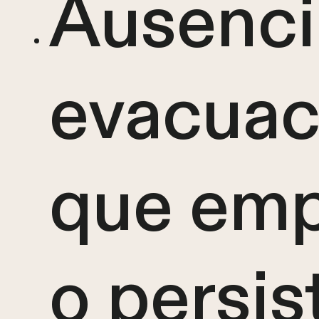
Ausenci
evacuac
que em
o persis