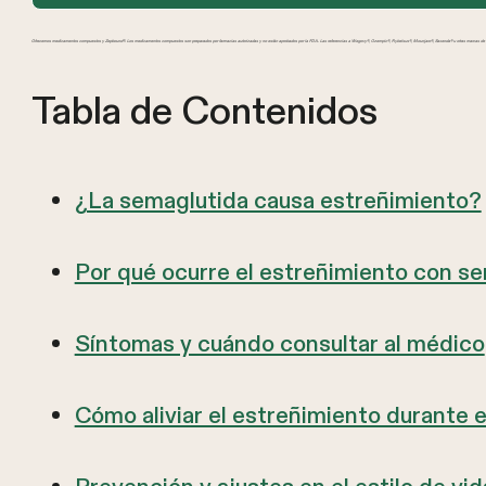
Ofrecemos medicamentos compuestos y Zepbound®. Los medicamentos compuestos son preparados por farmacias autorizadas y no están aprobados por la FDA. Las referencias a Wegovy®, Ozempic®, Rybelsus®, Mounjaro®, Saxenda® u otras marcas de GL
Tabla de Contenidos
¿La semaglutida causa estreñimiento?
Por qué ocurre el estreñimiento con s
Síntomas y cuándo consultar al médico
Cómo aliviar el estreñimiento durante 