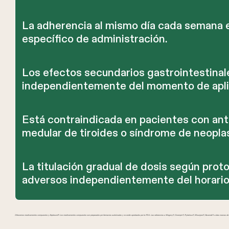
La adherencia al mismo día cada semana es
específico de administración.
Los efectos secundarios gastrointestina
independientemente del momento de apli
Está contraindicada en pacientes con a
medular de tiroides o síndrome de neoplas
La titulación gradual de dosis según pro
adversos independientemente del horario
Ofrecemos medicamentos compuestos y Zepbound®. Los medicamentos compuestos son preparados por farmacias autorizadas y no están aprobados por la FDA. Las referencias a Wegovy®, Ozempic®, Rybelsus®, Mounjaro®, Saxenda® u otras marcas de GL