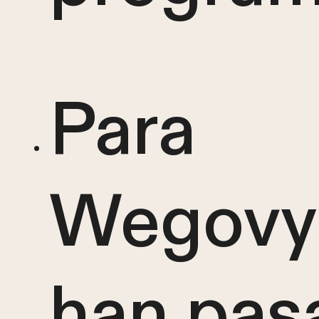
Para
Wegovy®
han pas