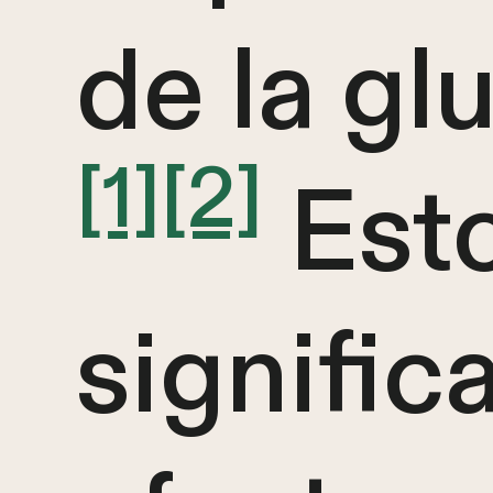
de la gl
[1]
[2]
Est
signific