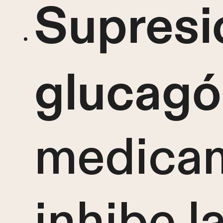
Supresi
glucag
medica
inhibe l