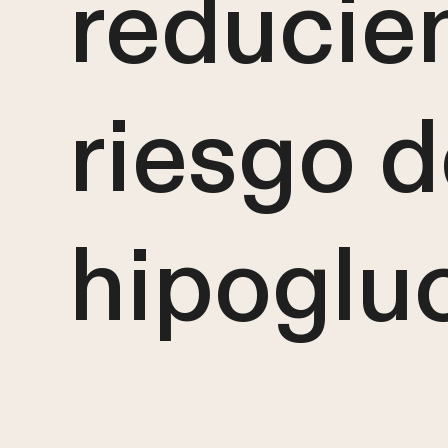
reducie
riesgo 
hipoglu