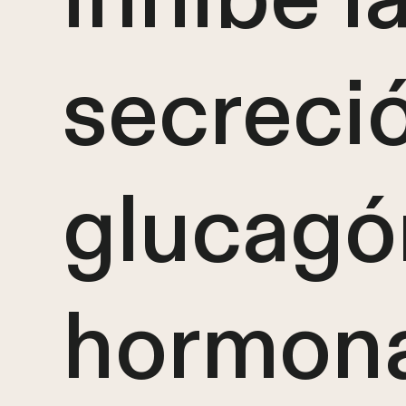
secreci
glucagó
hormon