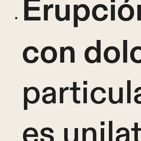
Erupció
con dol
particul
es unilat