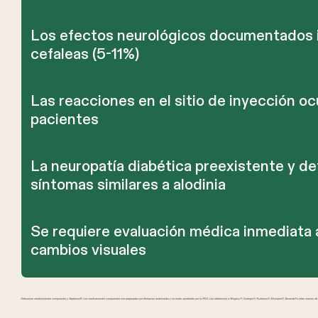
Los efectos neurológicos documentados in
cefaleas (5-11%)
Las reacciones en el sitio de inyección 
pacientes
La neuropatía diabética preexistente y de
síntomas similares a alodinia
Se requiere evaluación médica inmediata a
cambios visuales
Ofrecemos medicamentos compuestos y Zepbound®. Los medicamentos compuestos son preparados por farmacias autorizadas y no están aprobados por la FDA. Las referencias a Wegovy®, Ozempic®, Rybelsus®, Mounjaro®, Saxenda® u otras marcas de GL