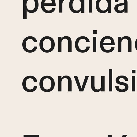
pérdida
concien
convuls