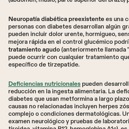
es una c
Neuropatía diabética preexistente
personas con diabetes desarrollan algún gr
pueden incluir dolor urente, hormigueo, sens
mejora rápida en el control glucémico podrí
(anteriormente llamada "
tratamiento agudo
puede ocurrir con cualquier tratamiento qu
específico de tirzepatide.
pueden desarrolla
Deficiencias nutricionales
reducción en la ingesta alimentaria. La def
diabetes que usan metformina a largo plazo,
causas no relacionadas incluyen herpes zóst
complejo o condiciones dermatológicas. Una
examen neurológico y pruebas de laborator
tiroidea, vitamina B12, hemoglobina A1c), es