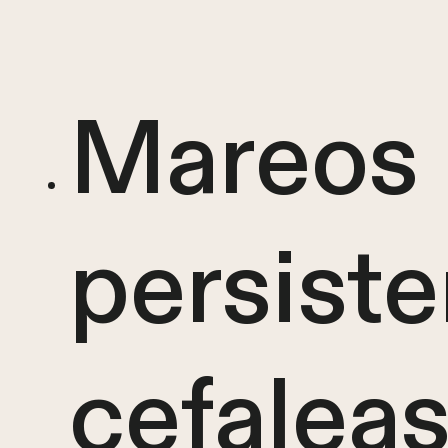
Mareos
persiste
cefalea