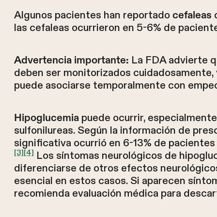
Algunos pacientes han reportado
d
cefaleas
las cefaleas ocurrieron en 5-6% de pacien
La FDA advierte qu
Advertencia importante:
deben ser monitorizados cuidadosamente, y
puede asociarse temporalmente con empeora
puede ocurrir, especialmente
Hipoglucemia
sulfonilureas. Según la información de pres
significativa ocurrió en 6-13% de pacientes 
[3]
[4]
Los síntomas neurológicos de hipogluc
diferenciarse de otros efectos neurológico
esencial en estos casos. Si aparecen sínto
recomienda evaluación médica para descar