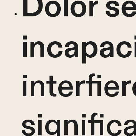
Dolor s
incapac
interfier
signific