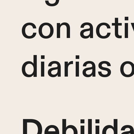
con act
diarias 
Debilid