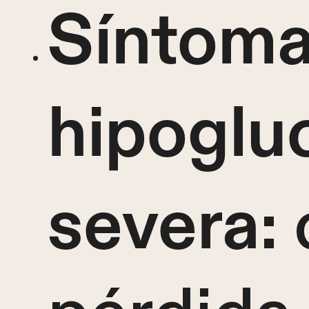
Síntoma
hipoglu
:
severa