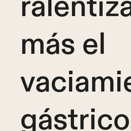
ralentiz
más el
vaciami
gástrico