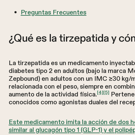
Preguntas Frecuentes
¿Qué es la tirzepatida y c
La tirzepatida es un medicamento inyectabl
diabetes tipo 2 en adultos (bajo la marca M
Zepbound) en adultos con un IMC ≥30 kg/m
relacionada con el peso, siempre en combin
[4]
[5]
aumento de la actividad física.
Pertenec
conocidos como agonistas duales del rece
Este medicamento imita la acción de dos ho
similar al glucagón tipo 1 (GLP-1) y el poli