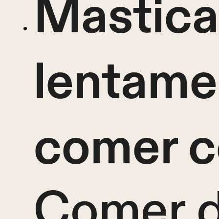
Mastica
lentame
comer c
Comer d