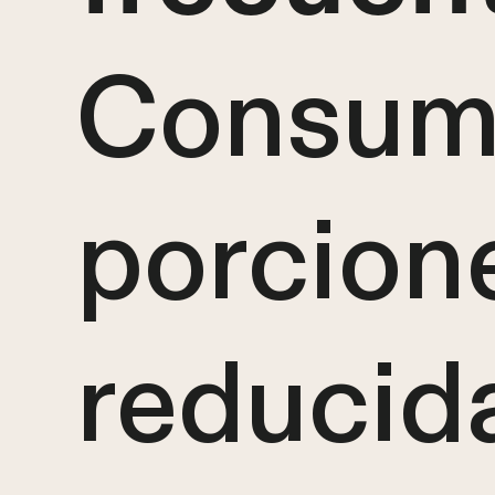
Consum
porcion
reducid