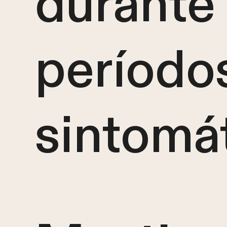
durante 
período
sintomá