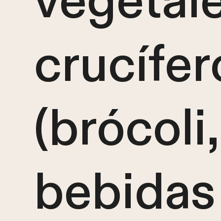
vegetal
crucífer
(brócoli,
bebidas