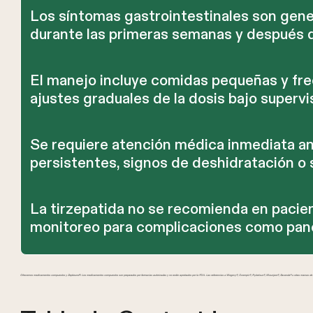
Los síntomas gastrointestinales son gen
durante las primeras semanas y después 
El manejo incluye comidas pequeñas y frec
ajustes graduales de la dosis bajo superv
Se requiere atención médica inmediata an
persistentes, signos de deshidratación o 
La tirzepatida no se recomienda en pacie
monitoreo para complicaciones como pancre
Ofrecemos medicamentos compuestos y Zepbound®. Los medicamentos compuestos son preparados por farmacias autorizadas y no están aprobados por la FDA. Las referencias a Wegovy®, Ozempic®, Rybelsus®, Mounjaro®, Saxenda® u otras marcas de GL