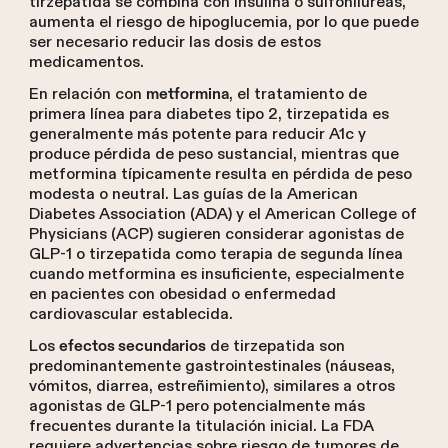
tirzepatida se combina con insulina o sulfonilureas,
aumenta el riesgo de hipoglucemia, por lo que puede
ser necesario reducir las dosis de estos
medicamentos.
En relación con
, el tratamiento de
metformina
primera línea para diabetes tipo 2, tirzepatida es
generalmente más potente para reducir A1c y
produce pérdida de peso sustancial, mientras que
metformina típicamente resulta en pérdida de peso
modesta o neutral. Las guías de la American
Diabetes Association (ADA) y el American College of
Physicians (ACP) sugieren considerar agonistas de
GLP-1 o tirzepatida como terapia de segunda línea
cuando metformina es insuficiente, especialmente
en pacientes con obesidad o enfermedad
cardiovascular establecida.
Los
de tirzepatida son
efectos secundarios
predominantemente gastrointestinales (náuseas,
vómitos, diarrea, estreñimiento), similares a otros
agonistas de GLP-1 pero potencialmente más
frecuentes durante la titulación inicial. La FDA
requiere advertencias sobre riesgo de tumores de