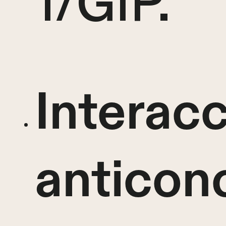
1/GIP.
Interac
anticon