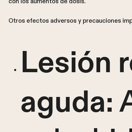
con los aumentos de dosis.
Otros efectos adversos y precauciones imp
Lesión r
:
aguda