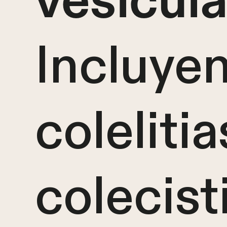
Incluye
colelitia
colecist