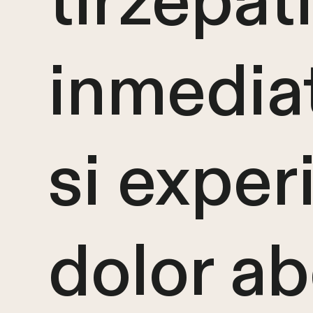
tirzepat
inmedia
si expe
dolor a