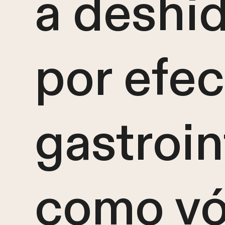
a deshi
por efe
gastroin
como vó