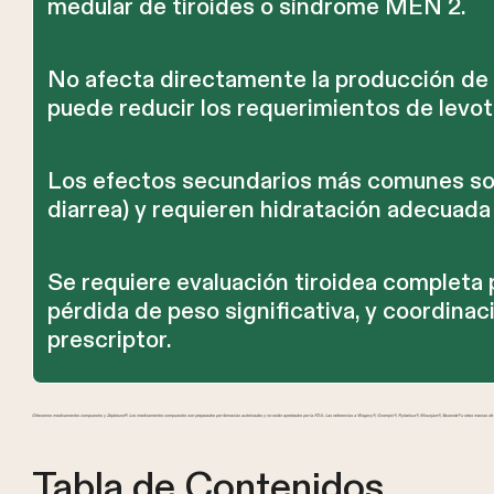
medular de tiroides o síndrome MEN 2.
No afecta directamente la producción de 
puede reducir los requerimientos de levot
Los efectos secundarios más comunes son
diarrea) y requieren hidratación adecuada 
Se requiere evaluación tiroidea completa 
pérdida de peso significativa, y coordina
prescriptor.
Ofrecemos medicamentos compuestos y Zepbound®. Los medicamentos compuestos son preparados por farmacias autorizadas y no están aprobados por la FDA. Las referencias a Wegovy®, Ozempic®, Rybelsus®, Mounjaro®, Saxenda® u otras marcas de GL
Tabla de Contenidos