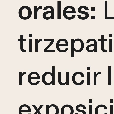
: 
orales
tirzepa
reducir 
exposic