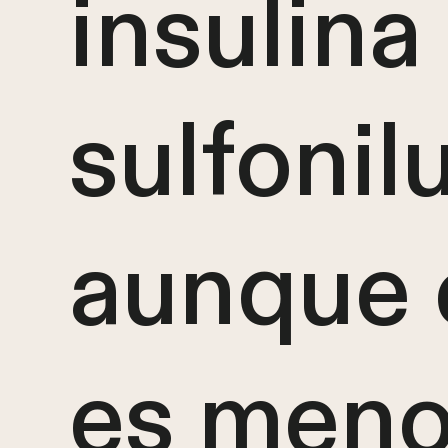
insulina
sulfonil
aunque e
es meno