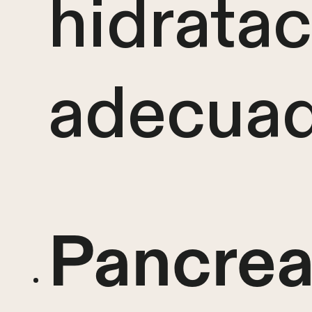
hidratac
adecuad
Pancreat