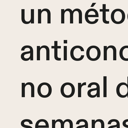
un mét
anticon
no oral 
semana