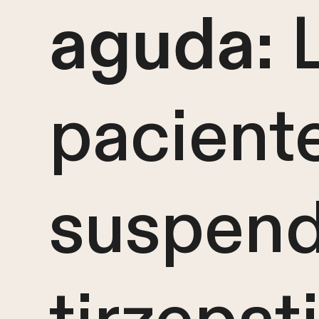
: 
aguda
pacient
suspend